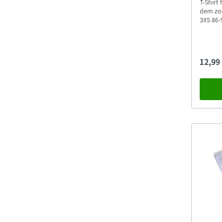
T-Shirt
dem zoo
3XS 86
12,99