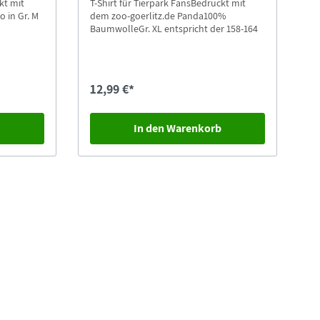
kt mit
T-Shirt für Tierpark FansBedruckt mit
 in Gr. M
dem zoo-goerlitz.de Panda100%
BaumwolleGr. XL entspricht der 158-164
12,99 €*
b
In den Warenkorb