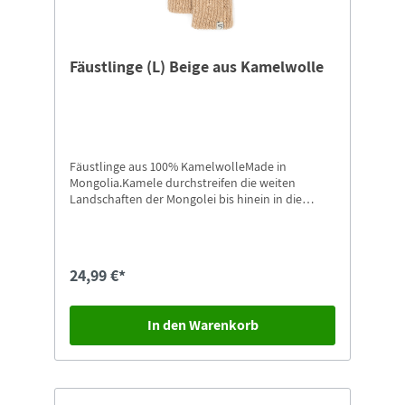
Fäustlinge (L) Beige aus Kamelwolle
Fäustlinge aus 100% KamelwolleMade in
Mongolia.Kamele durchstreifen die weiten
Landschaften der Mongolei bis hinein in die
Wüste Gobi. Ihre Wolle ist etwas ganz
Besonderes: Sie kratzt nicht, ist hautfreundlich,
anschmiegsam und wird von vielen Allergikern
sehr gut vertragen.Größe: L
24,99 €*
In den Warenkorb