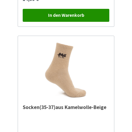
sehr gut vertragen.Größe: 15-19
In den Warenkorb
Socken(35-37)aus Kamelwolle-Beige