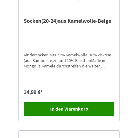
Socken(20-24)aus Kamelwolle-Beige
Kindersocken aus 72% Kamelwolle, 18% Viskose
(aus Bambusfaser) und 10% ElasthanMade in
Mongolia.Kamele durchstreifen die weiten
Landschaften der Mongolei bis hinein in die
Wüste Gobi. Ihre Wolle ist etwas ganz
Besonderes: Sie kratzt nicht, ist hautfreundlich,
anschmiegsam und wird von vielen Allergikern
14,99 €*
sehr gut vertragen.Größe: 20-24
In den Warenkorb