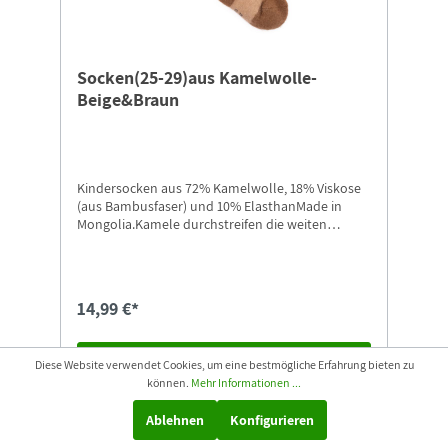
Socken(25-29)aus Kamelwolle-
Beige&Braun
Kindersocken aus 72% Kamelwolle, 18% Viskose
(aus Bambusfaser) und 10% ElasthanMade in
Mongolia.Kamele durchstreifen die weiten
Landschaften der Mongolei bis hinein in die
Wüste Gobi. Ihre Wolle ist etwas ganz
Besonderes: Sie kratzt nicht, ist hautfreundlich,
anschmiegsam und wird von vielen Allergikern
14,99 €*
sehr gut vertragen.Größe: 25-29
In den Warenkorb
Diese Website verwendet Cookies, um eine bestmögliche Erfahrung bieten zu
können.
Mehr Informationen ...
Ablehnen
Konfigurieren