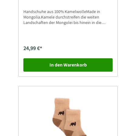
Handschuhe aus 100% KamelwolleMade in
Mongolia.Kamele durchstreifen die weiten
Landschaften der Mongolei bis hinein in die
Wüste Gobi. Ihre Wolle ist etwas ganz
Besonderes: Sie kratzt nicht, ist hautfreundlich,
anschmiegsam und wird von vielen Allergikern
sehr gut vertragen.Größe: L
24,99 €*
In den Warenkorb