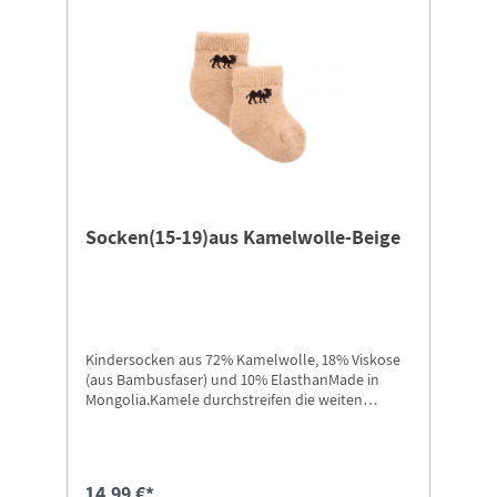
Socken(15-19)aus Kamelwolle-Beige
Kindersocken aus 72% Kamelwolle, 18% Viskose
(aus Bambusfaser) und 10% ElasthanMade in
Mongolia.Kamele durchstreifen die weiten
Landschaften der Mongolei bis hinein in die
Wüste Gobi. Ihre Wolle ist etwas ganz
Besonderes: Sie kratzt nicht, ist hautfreundlich,
anschmiegsam und wird von vielen Allergikern
14,99 €*