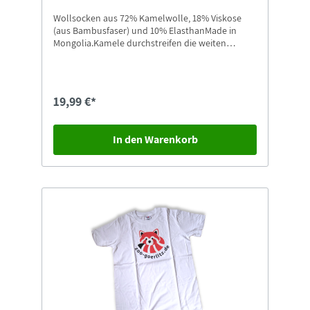
Wollsocken aus 72% Kamelwolle, 18% Viskose
(aus Bambusfaser) und 10% ElasthanMade in
Mongolia.Kamele durchstreifen die weiten
Landschaften der Mongolei bis hinein in die
Wüste Gobi. Ihre Wolle ist etwas ganz
Besonderes: Sie kratzt nicht, ist hautfreundlich,
anschmiegsam und wird von vielen Allergikern
19,99 €*
sehr gut vertragen.Größe: 35-37
In den Warenkorb