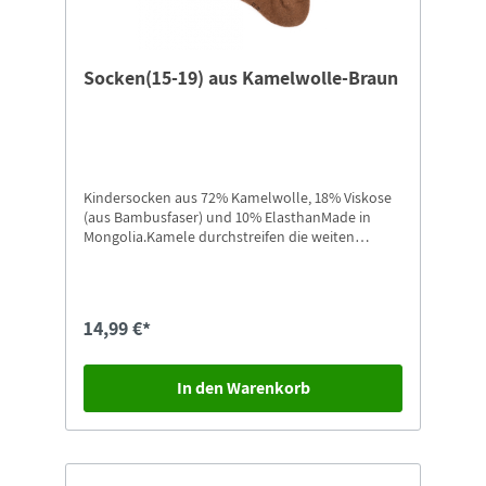
Socken(15-19) aus Kamelwolle-Braun
Kindersocken aus 72% Kamelwolle, 18% Viskose
(aus Bambusfaser) und 10% ElasthanMade in
Mongolia.Kamele durchstreifen die weiten
Landschaften der Mongolei bis hinein in die
Wüste Gobi. Ihre Wolle ist etwas ganz
Besonderes: Sie kratzt nicht, ist hautfreundlich,
anschmiegsam und wird von vielen Allergikern
14,99 €*
sehr gut vertragen.Größe: 15-19
In den Warenkorb