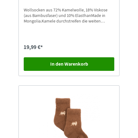
Wollsocken aus 72% Kamelwolle, 18% Viskose
(aus Bambusfaser) und 10% ElasthanMade in
Mongolia.Kamele durchstreifen die weiten
Landschaften der Mongolei bis hinein in die
Wüste Gobi. Ihre Wolle ist etwas ganz
Besonderes: Sie kratzt nicht, ist hautfreundlich,
anschmiegsam und wird von vielen Allergikern
19,99 €*
sehr gut vertragen.Größe: 44-46
In den Warenkorb