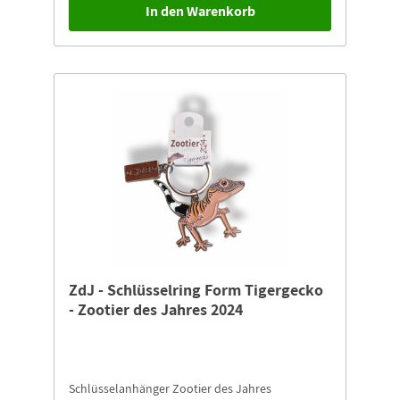
In den Warenkorb
des Zootier des Jahres Schlüsselanhängers!Mit
den Spendengeldern werden für Rotohraras in
Bolivien und Soldatenaras in Ecuador
Futterbäume gepflanzt, Nistboxen installiert und
Wildhüter zum Schutz vor Wilderei eingesetzt.Für
Bearbeitung, Versand und Transfer des
Schlüsselanhängers erheben wir eine Gebühr von
2,00 €.
ZdJ - Schlüsselring Form Tigergecko
- Zootier des Jahres 2024
Schlüsselanhänger Zootier des Jahres