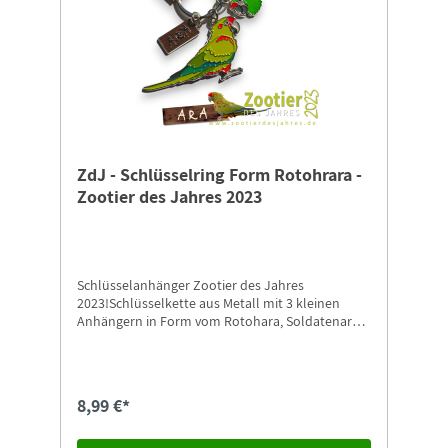
ZdJ - Schlüsselring Form Rotohrara -
Zootier des Jahres 2023
Schlüsselanhänger Zootier des Jahres
2023!Schlüsselkette aus Metall mit 3 kleinen
Anhängern in Form vom Rotohara, Soldatenara
und einem Ara-Namensschild. Länge ohne Ring
ca. 4,5 cm, Breite ca. 7 cm.Bunte Schönheiten in
GefahrEs ist Zeit zu handeln! Helfen auch Sie und
unterstützen Sie gemeinsam mit dem
8,99 €*
Naturschutz-Tierpark Görlitz-Zgorzelec die
„Zootier des Jahres“ Kampagne 2023 der ZGAP
zum Schutz stark bedrohter Aras mit dem Kauf