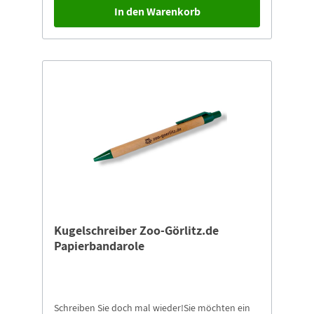
Klimawandel und die übermäßige Absammlung
In den Warenkorb
für den Heimtierhandel. Um den im Fokus
stehenden Geckoarten zu helfen, werden mit den
Kampagnengeldern neue Schutzgebiete
aufgebaut, Erhaltungszuchtstationen etabliert,
Öffentlichkeitsarbeit betrieben,
Waldbrandschneisen angelegt und
Ausrüstungsgegenstände sowie Transportmittel
für die Projektteams finanziert. Für Bearbeitung,
Versand und Transfer des Schlüsselanhängers
erheben wir eine Gebühr von 2,00 €.
Kugelschreiber Zoo-Görlitz.de
Papierbandarole
Schreiben Sie doch mal wieder!Sie möchten ein