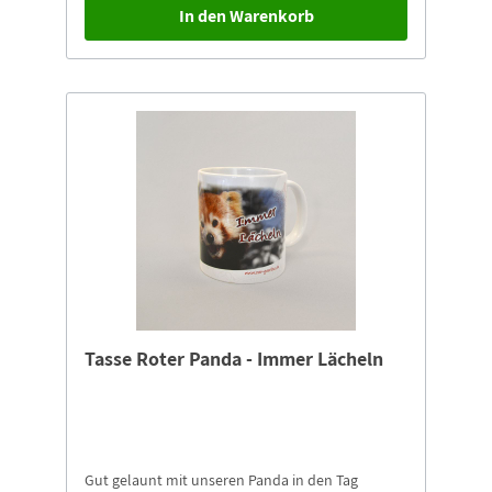
invasive Arten, den Klimawandel und die
In den Warenkorb
übermäßige Absammlung für den
Heimtierhandel. Um den im Fokus stehenden
Geckoarten zu helfen, werden mit den
Kampagnengeldern neue Schutzgebiete
aufgebaut, Erhaltungszuchtstationen etabliert,
Öffentlichkeitsarbeit betrieben,
Waldbrandschneisen angelegt und
Ausrüstungsgegenstände sowie Transportmittel
für die Projektteams finanziert. Für Bearbeitung,
Versand und Transfer des Schlüsselanhängers
erheben wir eine Gebühr von 2,00 €.
Tasse Roter Panda - Immer Lächeln
Gut gelaunt mit unseren Panda in den Tag