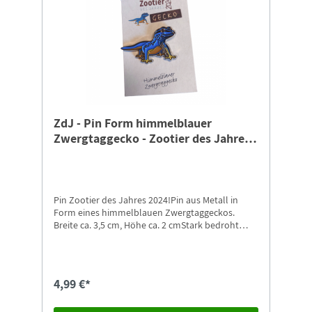
Ausrüstungsgegenstände sowie Transportmittel
für die Projektteams finanziert. Für Bearbeitung,
Versand und Transfer des Schlüsselanhängers
erheben wir eine Gebühr von 2,00 €.
ZdJ - Pin Form himmelblauer
Zwergtaggecko - Zootier des Jahres
2024
Pin Zootier des Jahres 2024!Pin aus Metall in
Form eines himmelblauen Zwergtaggeckos.
Breite ca. 3,5 cm, Höhe ca. 2 cmStark bedroht
trotz starker HaftungViele Geckoarten haben nur
kleine Verbreitungsgebiete und sind auf
bestimmte Faktoren in ihrem Lebensraum
angewiesen. Daher sind ihre Populationen
4,99 €*
besonders bedroht durch den
Lebensraumverlust, die Umweltverschmutzung,