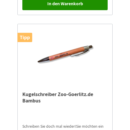
In den Warenkorb
des Zootier des Jahres Schlüsselanhängers!Mit
den Spendengeldern werden für Rotohraras in
Bolivien und Soldatenaras in Ecuador
Futterbäume gepflanzt, Nistboxen installiert und
Wildhüter zum Schutz vor Wilderei eingesetzt.Für
Bearbeitung, Versand und Transfer des
Schlüsselanhängers erheben wir eine Gebühr von
Tipp
2,00 €.
Kugelschreiber Zoo-Goerlitz.de
Bambus
Schreiben Sie doch mal wieder!Sie möchten ein