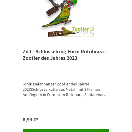
ZdJ - Schlüsselring Form Rotohrara -
Zootier des Jahres 2023
Schlüsselanhänger Zootier des Jahres
2023!Schlüsselkette aus Metall mit 3 kleinen
Anhängern in Form vom Rotohara, Soldatenara
und einem Ara-Namensschild. Länge ohne Ring
ca. 4,5 cm, Breite ca. 7 cm.Bunte Schönheiten in
GefahrEs ist Zeit zu handeln! Helfen auch Sie und
unterstützen Sie gemeinsam mit dem
8,99 €*
Naturschutz-Tierpark Görlitz-Zgorzelec die
„Zootier des Jahres“ Kampagne 2023 der ZGAP
zum Schutz stark bedrohter Aras mit dem Kauf