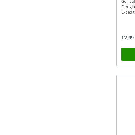
Geh au
Ferngla
Expedit
ausgerü
herum m
Vogel 
12,99