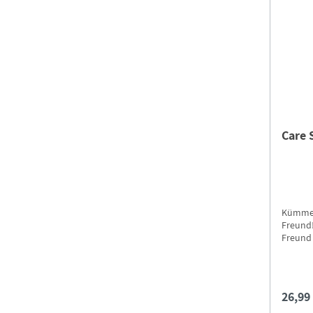
Care 
Kümmer
Freund!
Freund 
Plüscht
Zubehör
26,99