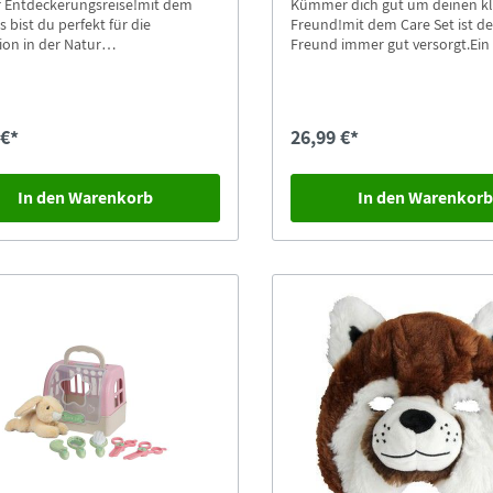
f Entdeckerungsreise!mit dem
Kümmer dich gut um deinen k
s bist du perfekt für die
Freund!mit dem Care Set ist de
ion in der Natur
Freund immer gut versorgt.Ein 
stet.Beobachte die Welt um dich
Plüschtier in einer Transportbo
it den Fernglas. Kannst du den
Zubehör zum streicheln und pf
oben im Baum sitzen sehen?
 €*
26,99 €*
In den Warenkorb
In den Warenkor