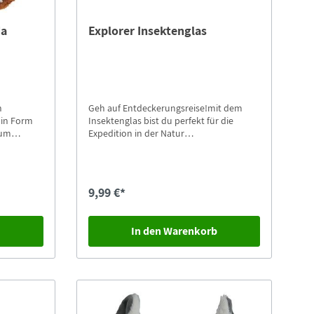
da
Explorer Insektenglas
n
Geh auf Entdeckerungsreise!mit dem
 in Form
Insektenglas bist du perfekt für die
zum
Expedition in der Natur
le kleinen
ausgerüstet.Beobachte die Spinne im
bar.Als
Glas mit den Lupen in zwei
verschiedenen Vergrößerungsstufen.
9,99 €*
b
In den Warenkorb