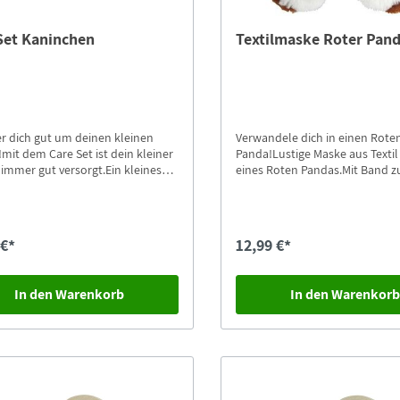
Set Kaninchen
Textilmaske Roter Pan
 dich gut um deinen kleinen
Verwandele dich in einen Rote
mit dem Care Set ist dein kleiner
Panda!Lustige Maske aus Textil
immer gut versorgt.Ein kleines
eines Roten Pandas.Mit Band 
ier in einer Transportbox mit
individuell zu Verstellen, für al
 zum streicheln und pflegen.
und großen Roten Pandas trag
Handwäsche waschbar.
 €*
12,99 €*
In den Warenkorb
In den Warenkor