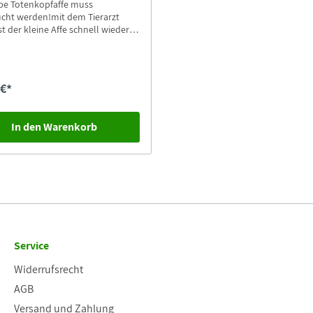
be Totenkopfaffe muss
cht werden!mit dem Tierarzt
st der kleine Affe schnell wieder
e deinen kleinen Freund kennen.
 €*
In den Warenkorb
Service
Widerrufsrecht
AGB
Versand und Zahlung