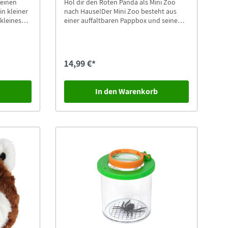
leinen
Hol dir den Roten Panda als Mini Zoo
in kleiner
nach Hause!Der Mini Zoo besteht aus
kleines
einer auffaltbaren Pappbox und seinem
x mit
Bewohner, den Roten Panda.Höhe: 12
legen.
cmBreite: 8 cm
14,99 €*
b
In den Warenkorb