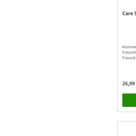
Care 
Kümmer
Freund!
Freund 
Plüscht
Zubehör
26,99