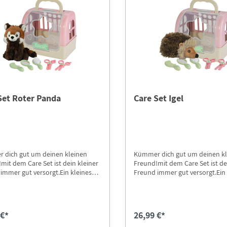
Set Roter Panda
Care Set Igel
 dich gut um deinen kleinen
Kümmer dich gut um deinen k
mit dem Care Set ist dein kleiner
Freund!mit dem Care Set ist de
immer gut versorgt.Ein kleines
Freund immer gut versorgt.Ein 
ier in einer Transportbox mit
Plüschtier in einer Transportbo
 zum streicheln und pflegen.
Zubehör zum streicheln und pf
 €*
26,99 €*