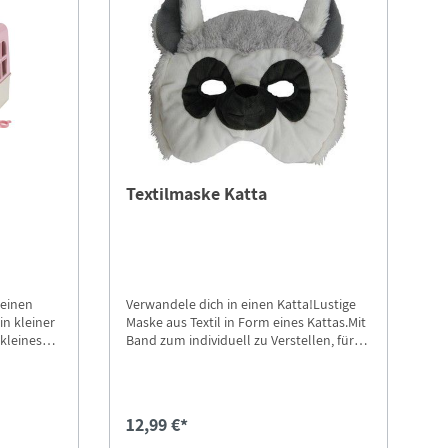
Textilmaske Katta
leinen
Verwandele dich in einen Katta!Lustige
in kleiner
Maske aus Textil in Form eines Kattas.Mit
kleines
Band zum individuell zu Verstellen, für
x mit
alle kleinen und großen Kattas
legen.
tragbar.Als Handwäsche waschbar.
12,99 €*