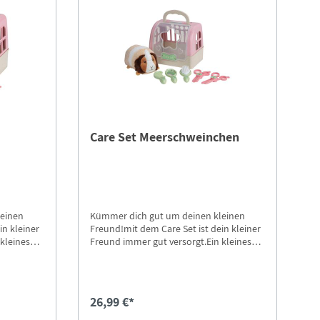
Care Set Meerschweinchen
leinen
Kümmer dich gut um deinen kleinen
in kleiner
Freund!mit dem Care Set ist dein kleiner
kleines
Freund immer gut versorgt.Ein kleines
x mit
Plüschtier in einer Transportbox mit
legen.
Zubehör zum streicheln und pflegen.
26,99 €*