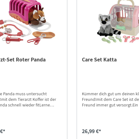
rzt-Set Roter Panda
Care Set Katta
te Panda muss untersucht
Kümmer dich gut um deinen k
mit dem Tierarzt Koffer ist der
Freund!mit dem Care Set ist de
nda schnell wieder fitLerne
Freund immer gut versorgt.Ein 
kleinen Freund kennen.
Plüschtier in einer Transportbo
Zubehör zum streicheln und pf
 €*
26,99 €*