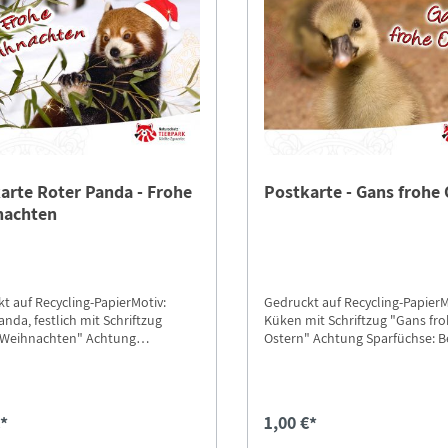
arte Roter Panda - Frohe
Postkarte - Gans frohe
nachten
t auf Recycling-PapierMotiv:
Gedruckt auf Recycling-PapierM
anda, festlich mit Schriftzug
Küken mit Schriftzug "Gans fr
ihnachten" Achtung
Ostern" Achtung Sparfüchse: 
hse: Beim Versand die Option
Versand die Option "Postkarte
arten-Versand" auswählen.
Versand" auswählen.
€*
1,00 €*