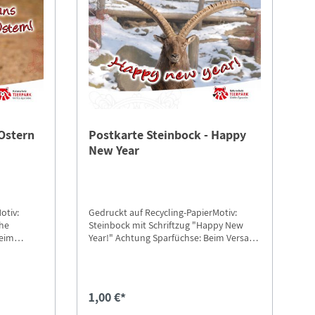
 Ostern
Postkarte Steinbock - Happy
New Year
otiv:
Gedruckt auf Recycling-PapierMotiv:
ohe
Steinbock mit Schriftzug "Happy New
Beim
Year!" Achtung Sparfüchse: Beim Versand
n-
die Option "Postkarten-Versand"
auswählen.
1,00 €*