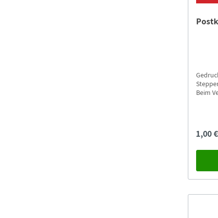
Postk
Gedruck
Steppenfüchse Ac
Beim Ve
Versan
1,00 