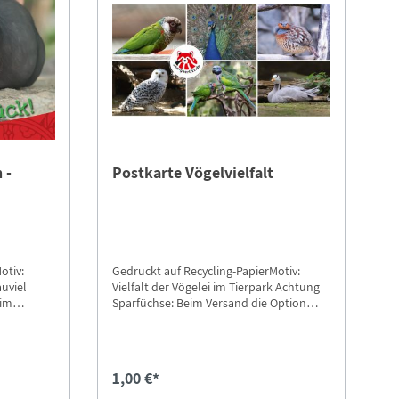
 -
Postkarte Vögelvielfalt
otiv:
Gedruckt auf Recycling-PapierMotiv:
auviel
Vielfalt der Vögelei im Tierpark Achtung
Sparfüchse: Beim Versand die Option
n-
"Postkarten-Versand" auswählen.
1,00 €*