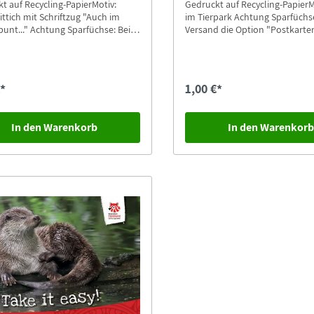
t auf Recycling-PapierMotiv:
Gedruckt auf Recycling-PapierM
ittich mit Schriftzug "Auch im
im Tierpark Achtung Sparfüchse: Beim
ung Sparfüchse: Beim
Versand die Option "Postkarte
 die Option "Postkarten-
Versand" auswählen.
d" auswählen.
€*
1,00 €*
In den Warenkorb
In den Warenkor