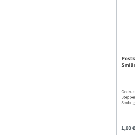
Postk
Smili
Gedruck
Steppen
Smiling!" Achtung Sparfüch
Versand
Versan
1,00 