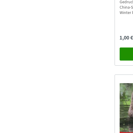
Gedruck
China-S
Winter bunt..." Acht
Versand
Versan
1,00 