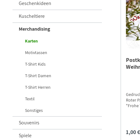
Geschenkideen
Kuscheltiere
Merchandising
Karten
Motivtassen
Postk
T-Shirt Kids
Weih
T-Shirt Damen
T-Shirt Herren
Gedruck
Textil
Roter P
"Frohe We
Sonstiges
Sparfüc
"Postk
Souvenirs
1,00 
Spiele