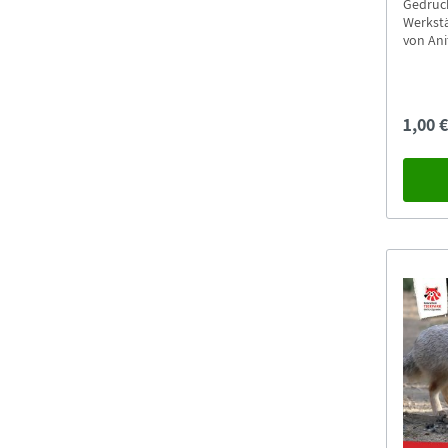
Gedruck
Werkstä
von Anita Giesb
Beim Ve
Versan
1,00 