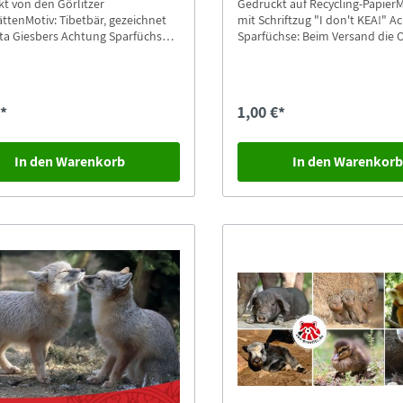
t von den Görlitzer
Gedruckt auf Recycling-PapierM
ttenMotiv: Tibetbär, gezeichnet
mit Schriftzug "I don't KEA!" Achtung
ers Achtung Sparfüchse:
Sparfüchse: Beim Versand die 
rsand die Option "Postkarten-
"Postkarten-Versand" auswähl
d" auswählen.
€*
1,00 €*
In den Warenkorb
In den Warenkor