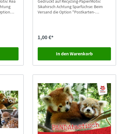
otiv: Kea
Gedruckt auf Recycling-PapierMotiv:
Sikahirsch Achtung Sparfüchse: Beim
Option
Versand die Option "Postkarten-
en.
Versand" auswählen.
1,00 €*
b
In den Warenkorb