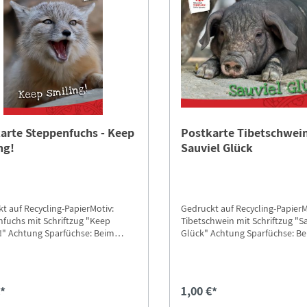
arte Steppenfuchs - Keep
Postkarte Tibetschwein
ng!
Sauviel Glück
t auf Recycling-PapierMotiv:
Gedruckt auf Recycling-PapierM
fuchs mit Schriftzug "Keep
Tibetschwein mit Schriftzug "S
se: Beim
Glück" Achtung Sparfüchse: Beim
 die Option "Postkarten-
Versand die Option "Postkarte
d" auswählen.
Versand" auswählen.
€*
1,00 €*