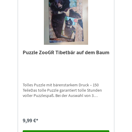
Puzzle ZooGR Tibetbär auf dem Baum
Tolles Puzzle mit bärenstarkem Druck – 150
TeileDas tolle Puzzle garantiert tolle Stunden
voller Puzzlespaß. Bei der Auswahl von 3
unterschiedlichen Motiven ist für jeden
Puzzlefreund etwas dabei. Besonders schön ist
das Puzzle auch als Geschenk für alle großen und
kleinen Puzzlefreunde.
9,99 €*