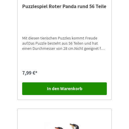
Puzzlespiel Roter Panda rund 56 Teile
Mit diesen tierischen Puzzles kommt Freude
auf.Das Puzzle besteht aus 56 Teilen und hat
einen Durchmesser von 28 cm.Nicht geeignet für
Kinder unter 4 Jahren. Erstickungsgefahr durch
Kleinteile, die verschluckt oder eingeatmet
werden können.Weitere Motive in unserem Shop
erhältlich.
7,99 €*
In den Warenkorb