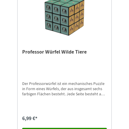
Professor Würfel Wilde Tiere
Der Professorwürfel ist ein mechanisches Puzzle
in Form eines Würfels, der aus insgesamt sechs
farbigen Flächen besteht. Jede Seite besteht aus
kleineren quadratischen Feldern, die durch
Drehen in unterschiedlichen Kombinationen
verschoben werden können. Ziel ist es, den
Würfel so zu lösen, dass auf jeder Seite nur eine
6,99 €*
einheitliche Farbe sichtbar ist. Nicht geeignet für
Kinder unter 3 Jahren.