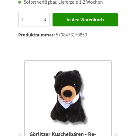
Sofort verfügbar, Lieferzeit: 1-2 Wochen
In den Warenkorb
Produktnummer:
5708476179859
ic
Görlitzer Kuschelbären - Re-
Görl