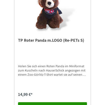
TP Roter Panda m.LOGO (Re-PETs S)
Holen Sie sich einen Roten Panda im Miniformat
zum Kuscheln nach Hause!Schick angezogen mit
einem Zoo-Görlitz-T-Shirt wartet sie auf seinen
neuen Besitzer.Der Re-PET-Panda ist ca. 17 cm
groß und besteht aus kuscheligem Material. Das
Material der Re-PETs besteht aus recycelten
Plastikflaschen.Der Panda trägt ein T-Shirt,
14,99 €*
bedruckt mit unserem Logo + Schriftzug "zoo-
goerlitz.de".Einzigartig mit angenähtem
Naturschutz-Tierpark Görlitz Label!