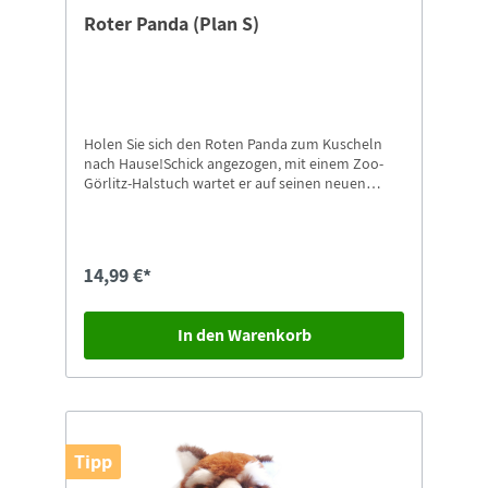
Roter Panda (Plan S)
Holen Sie sich den Roten Panda zum Kuscheln
nach Hause!Schick angezogen, mit einem Zoo-
Görlitz-Halstuch wartet er auf seinen neuen
Besitzer.Der Panda ist ca. 12 cm groß und besteht
aus weichem Plüsch.Er trägt ein weißes oder
rotes Halstuch, bedruckt mit unserem Logo +
Schriftzug "zoo-goerlitz.de".Einkaufen und Gutes
14,99 €*
tun!Beim Kauf dieses Produktes helfen Sie mit
mindestens 0,18 €, Kinder in den ärmsten
Gegenden Nepals durch PLAN INTERNATIONAL zu
In den Warenkorb
unterstützen.
Tipp