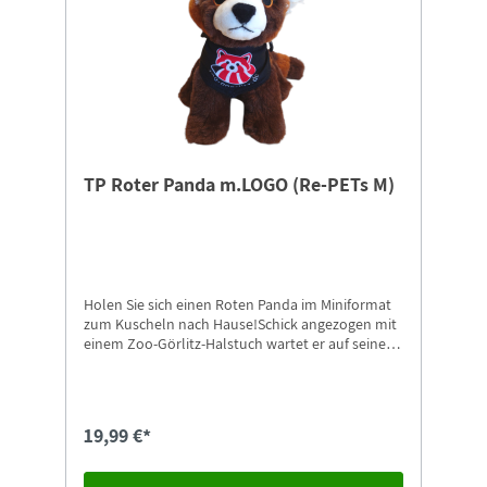
TP Roter Panda m.LOGO (Re-PETs M)
Holen Sie sich einen Roten Panda im Miniformat
zum Kuscheln nach Hause!Schick angezogen mit
einem Zoo-Görlitz-Halstuch wartet er auf seinen
neuen Besitzer.Der Re-PET-Panda ist ca. 19 cm
groß und besteht aus kuscheligem Material. Das
Material der Re-PETs besteht aus recycelten
Plastikflaschen.Er trägt ein Halstuch, bedruckt
19,99 €*
mit unserem Logo + Schriftzug "zoo-goerlitz.de".