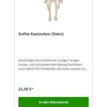
Szutenbach. 96-Seiten, Texte in Deutsch und
Polnisch. Privatedition zugunsten des
Naturschutz-Tierpark Görlitz-
Zgorzelec.Ausschließlich und exklusiv im Shop
vom Naturschutz-Tierpark Görlitz-Zgorzelec
erhältlich!
Softie Kaninchen (Oeko)
Kuscheliges Kuscheltiermit lustigen langen
Armen und schlenkernden BeinenZertifiziert
nach OEKO-TEX STANDARD 100.Höhe sitzend: ca.
15 cmHöhe hängend: ca. 32 cm
16,99 €*
In den Warenkorb