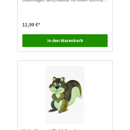
Lebenslagen. Verschließbar mit einem Gummizug
und integriertem Kugelschreiber.Höhe: 18
cmBreite: 14 cmDicke: 1,5 cm
11,99 €*
In den Warenkorb