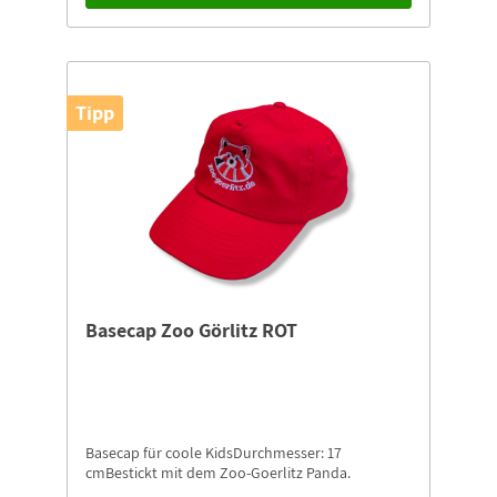
Tipp
Basecap Zoo Görlitz ROT
Basecap für coole KidsDurchmesser: 17
cmBestickt mit dem Zoo-Goerlitz Panda.