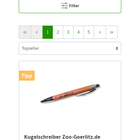
Filter
1
2
3
4
5
Tipp
Kugelschreiber Zoo-Goerlitz.de