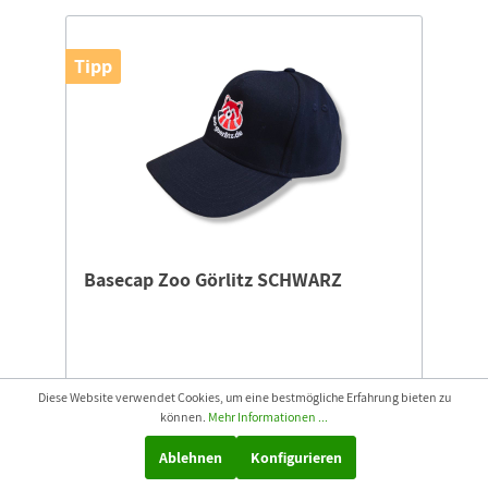
Tipp
Basecap Zoo Görlitz SCHWARZ
Diese Website verwendet Cookies, um eine bestmögliche Erfahrung bieten zu
Basecap für Tierpark-EntdeckerDurchmesser: 19
können.
Mehr Informationen ...
cmBestickt mit dem Zoo-Goerlitz Panda.
Ablehnen
Konfigurieren