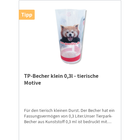
Tipp
TP-Becher klein 0,3l - tierische
Motive
Für den tierisch kleinen Durst. Der Becher hat ein
Fassungsvermögen von 0,3 Liter.Unser Tierpark-
Becher aus Kunststoff 0,3 ml ist bedruckt mit
unserem Kamel und Waschbär, mit Logo
„Panda+Schriftzug Naturschutz-Tierpark Görlitz-
Zgorzelec” und den Roten Panda mit Schriftzug