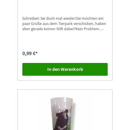
Schreiben Sie doch mal wieder!Sie möchten ein
paar Grüße aus dem Tierpark verschicken, haben
aber gerade keinen Stift dabei?Kein Problem.
Dann nehmen Sie doch einfach unsere
Kugelschreiber mit Zoo-Görlitz Aufdruck.
Passende Postkarten finden Sie natürlich auch
gleich in unserem Shop.
0,99 €*
In den Warenkorb