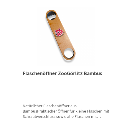
Flaschenöffner ZooGörlitz Bambus
Natürlicher Flaschenöffner aus
BambusPraktischer Öffner für kleine Flaschen mit
Schraubverschluss sowie alle Flaschen mit
Kronkorken.Bedruckt mit dem Panda-Logo vom
Zoo-Görlitz. Länge ca. 17,5 cmBreite ca. 3,5 cm