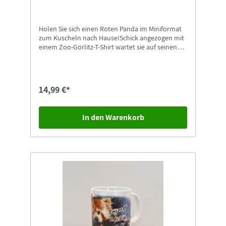
Holen Sie sich einen Roten Panda im Miniformat
zum Kuscheln nach Hause!Schick angezogen mit
einem Zoo-Görlitz-T-Shirt wartet sie auf seinen
neuen Besitzer.Der Re-PET-Panda ist ca. 17 cm
groß und besteht aus kuscheligem Material. Das
Material der Re-PETs besteht aus recycelten
Plastikflaschen.Der Panda trägt ein T-Shirt,
14,99 €*
bedruckt mit unserem Logo + Schriftzug "zoo-
goerlitz.de".Einzigartig mit angenähtem
Naturschutz-Tierpark Görlitz Label!
In den Warenkorb