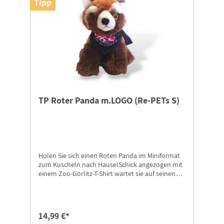
Tipp
TP Roter Panda m.LOGO (Re-PETs S)
Holen Sie sich einen Roten Panda im Miniformat
zum Kuscheln nach Hause!Schick angezogen mit
einem Zoo-Görlitz-T-Shirt wartet sie auf seinen
neuen Besitzer.Der Re-PET-Panda ist ca. 17 cm
groß und besteht aus kuscheligem Material. Das
Material der Re-PETs besteht aus recycelten
Plastikflaschen.Der Panda trägt ein T-Shirt,
14,99 €*
bedruckt mit unserem Logo + Schriftzug "zoo-