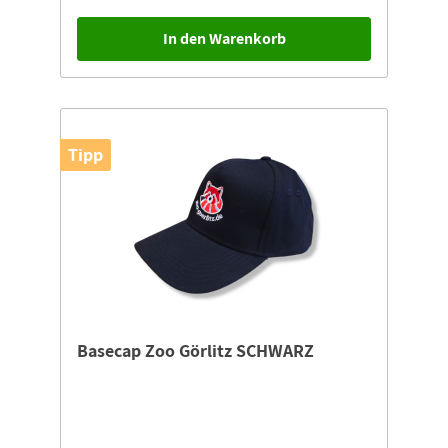
goerlitz.de".Einzigartig mit angenähtem
Naturschutz-Tierpark Görlitz Label!
In den Warenkorb
Tipp
Basecap Zoo Görlitz SCHWARZ