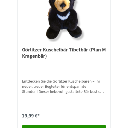
Görlitzer Kuschelbär Tibetbär (Plan M
Kragenbär)
Entdecken Sie die Görlitzer Kuschelbären – Ihr
neuer, treuer Begleiter für entspannte
Stunden! Dieser liebevoll gestaltete Bär besticht
durch sein weiches, hochwertiges Material und
sorgt für kuschelige Momente, egal ob beim
Spielen, Träumen oder Entspannen. Mit seinem
charmanten Design und den liebevollen Details
19,99 €*
ist der Görlitzer Kuschelbär nicht nur ein
Spielzeug, sondern auch ein wunderbares
Geschenk für Groß und Klein. Perfekt geeignet für