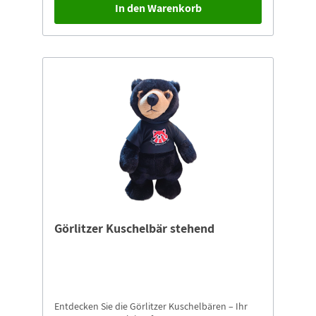
In den Warenkorb
alle, die das Besondere lieben. Holen Sie sich ein
Stück Görlitz nach Hause und lassen Sie sich von
der herzlichen Ausstrahlung dieses einzigartigen
Kuschelbären verzaubern!Görlitzer Kuschelbär
TibetbärHöhe: ca. 19 cm
Görlitzer Kuschelbär stehend
Entdecken Sie die Görlitzer Kuschelbären – Ihr