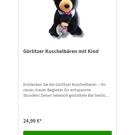
Görlitzer Kuschelbären mit Kind
Entdecken Sie die Görlitzer Kuschelbären – Ihr
neuer, treuer Begleiter für entspannte
Stunden! Dieser liebevoll gestaltete Bär besticht
durch sein weiches, hochwertiges Material und
sorgt für kuschelige Momente, egal ob beim
Spielen, Träumen oder Entspannen. Mit seinem
charmanten Design und den liebevollen Details
24,99 €*
ist der Görlitzer Kuschelbär nicht nur ein
Spielzeug, sondern auch ein wunderbares
Geschenk für Groß und Klein. Perfekt geeignet für