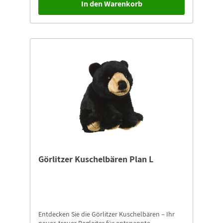
In den Warenkorb
alle, die das Besondere lieben. Holen Sie sich ein
Stück Görlitz nach Hause und lassen Sie sich von
der herzlichen Ausstrahlung dieses einzigartigen
Kuschelbären verzaubern!Görlitzer Kuschelbär
mit KindHöhe: ca. 22 cmMaterial: Recycelte
Füllung
Görlitzer Kuschelbären Plan L
Entdecken Sie die Görlitzer Kuschelbären – Ihr