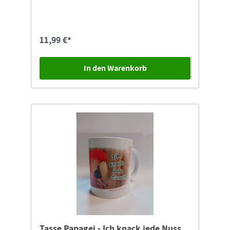
ca. 13,5 cmMittlere Box: ca. 11,5 cmKleine Box: ca.
8,5 cmDas Produkt ist zur Reinigung in der
Spülmaschine geeignet.
11,99 €*
In den Warenkorb
Tasse Papagei - Ich knack jede Nuss