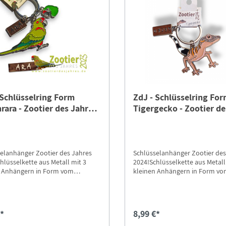
 Schlüsselring Form
ZdJ - Schlüsselring Fo
rara - Zootier des Jahres
Tigergecko - Zootier de
Jahres 2024
elanhänger Zootier des Jahres
Schlüsselanhänger Zootier des
hlüsselkette aus Metall mit 3
2024!Schlüsselkette aus Metall
n Anhängern in Form vom
kleinen Anhängern in Form v
a, Soldatenara und einem Ara-
Tigergecko und einem Namenss
child. Länge ohne Ring ca. 4,5
Länge ohne Ring ca. 4,5 cm, Brei
ite ca. 7 cm.Bunte Schönheiten in
cm.Stark bedroht trotz starker
s ist Zeit zu handeln! Helfen auch
HaftungViele Geckoarten habe
€*
8,99 €*
 unterstützen Sie gemeinsam mit
kleine Verbreitungsgebiete und
urschutz-Tierpark Görlitz-
bestimmte Faktoren in ihrem