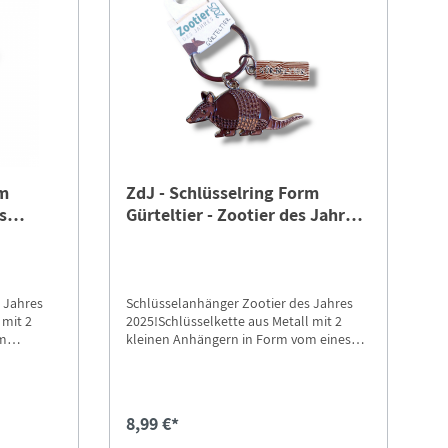
rm
ZdJ - Schlüsselring Form
s
Gürteltier - Zootier des Jahres
2025
 Jahres
Schlüsselanhänger Zootier des Jahres
 mit 2
2025!Schlüsselkette aus Metall mit 2
om
kleinen Anhängern in Form vom eines
child.
Gürteltieres und einem Namensschild.
te ca. 7
Länge ohne Ring ca. 6 cm, Breite ca. 7
cm.Gut gepanzert und doch bedroht –
n nur
Urzeitsäuger mit ungewisser
8,99 €*
 sind auf
ZukunftGürteltiere sind stille Botschafter
des Artenschutzes. Diese faszinierenden