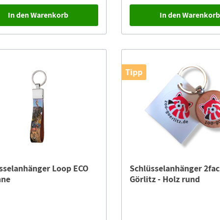
ec die „Zootier des Jahres“
Lebensraum angewiesen. Daher
In den Warenkorb
In den Warenkor
ne 2023 der ZGAP zum Schutz
Populationen besonders bedr
edrohter Aras mit dem Kauf des
den Lebensraumverlust, die
 des Jahres
Umweltverschmutzung, invasiv
elanhängers!Mit den
den Klimawandel und die übe
ngeldern werden für Rotohraras
Absammlung für den Heimtier
vien und Soldatenaras in Ecuador
Um den im Fokus stehenden G
äume gepflanzt, Nistboxen
zu helfen, werden mit den
Tipp
iert und Wildhüter zum Schutz vor
Kampagnengeldern neue Schut
i eingesetzt.Für Bearbeitung,
aufgebaut, Erhaltungszuchtst
 und Transfer des
etabliert, Öffentlichkeitsarbeit
elanhängers erheben wir eine
Waldbrandschneisen angelegt
von 2,00 €.
Ausrüstungsgegenstände sowi
Transportmittel für die Projek
finanziert. Für Bearbeitung, Versand und
Transfer des Schlüsselanhänge
erheben wir eine Gebühr von 2,
sselanhänger Loop ECO
Schlüsselanhänger 2fac
nne
Görlitz - Holz rund