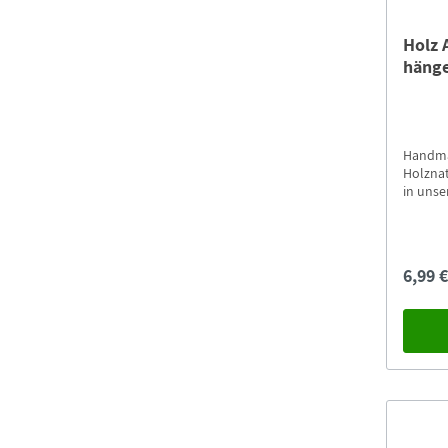
Holz 
häng
Handma
Holznat
in unse
6,99 