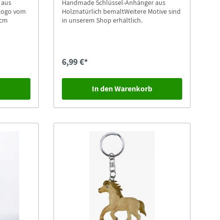
Indonesien. Für alle ehemaligen
 aus
Handmade Schlüssel-Anhänger aus
„Zootiere des Jahres“ gilt: Die
Logo vom
Holznatürlich bemaltWeitere Motive sind
Schutzmaßnahmen werden über das
4cm
in unserem Shop erhältlich.
Kampagnenjahr hinaus fortgesetzt und
sichern den im Fokus stehenden
Tierarten damit eine langfristige
Unterstützung. Für Bearbeitung, Versand
6,99 €*
und Transfer des Schlüsselanhängers
erheben wir eine Gebühr von 2,00 €.
b
In den Warenkorb