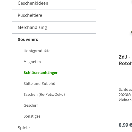
Geschenkideen
Kuscheltiere
Merchandising
Souvenirs
Honigprodukte
ZdJ -
Magneten
Rotoh
2023
Schlüsselanhänger
Stifte und Zubehör
Schlüss
Taschen (Re-Pets/Oeko)
2023!Sc
kleine
Geschirr
Rotohar
Namenss
cm, Bre
Sonstiges
GefahrE
8,99 
Sie und
Spiele
dem Nat