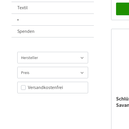
Zgorzel
Textil
Kampag
stark b
•
Zootier
Schlüss
Spenden
Spende
in Boli
Futterb
install
Wildere
Versand
Hersteller
Schlüss
Gebühr 
Preis
Versandkostenfrei
Schlü
Sava