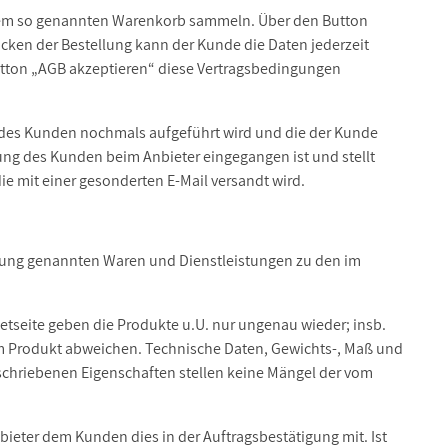
inem so genannten Warenkorb sammeln. Über den Button
cken der Bestellung kann der Kunde die Daten jederzeit
utton „AGB akzeptieren“ diese Vertragsbedingungen
g des Kunden nochmals aufgeführt wird und die der Kunde
ng des Kunden beim Anbieter eingegangen ist und stellt
e mit einer gesonderten E-Mail versandt wird.
igung genannten Waren und Dienstleistungen zu den im
etseite geben die Produkte u.U. nur ungenau wieder; insb.
m Produkt abweichen. Technische Daten, Gewichts-, Maß und
schriebenen Eigenschaften stellen keine Mängel der vom
ieter dem Kunden dies in der Auftragsbestätigung mit. Ist