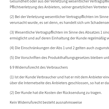
Gesundheit oder aus der Verletzung wesentlicher Vertragspﬂic
Pﬂichtverletzung des Anbieters, seiner gesetzlichen Vertreter
(2) Bei der Verletzung wesentlicher Vertragspﬂichten im Sinn
verursacht wurde, es sei denn, es handelt sich um Schadens
(3) Wesentliche Vertragspﬂichten im Sinne des Absatzes 1 si
ermöglicht und auf deren Einhaltung der Kunde regelmäßig ve
(4) Die Einschränkungen der Abs 1 und 2 gelten auch zugunst
(5) Die Vorschriften des Produkthaftungsgesetzes bleiben un
§ 9 Widerrufsrecht des Verbrauchers
(1) Ist der Kunde Verbraucher und hat er mit dem Anbieter e
über die Internetseite des Anbieters geschlossen, so hat er 
(2) Der Kunde hat die Kosten der Rücksendung zu tragen.
Kein Widerrufsrecht besteht ausnahmsweise