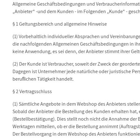
Allgemeine Geschäftsbedingungen und Verbraucherinformat
„Anbieter“ -und dem Kunden - im Folgenden „Kunde“ - gesc
§ 1 Geltungsbereich und allgemeine Hinweise
(1) Vorbehaltlich individueller Absprachen und Vereinbarun
die nachfolgenden Allgemeinen Geschäftsbedingungen in ih
keine Anwendung, es sei denn, der Anbieter stimmt ihrer Geltu
(2) Der Kunde ist Verbraucher, soweit der Zweck der georder
Dagegen ist Unternehmer jede natürliche oder juristische Pe
beruﬂichen Tätigkeit handelt.
§ 2 Vertragsschluss
(1) Sämtliche Angebote in dem Webshop des Anbieters stelle
Sobald der Anbieter die Bestellung des Kunden erhalten hat, 
(Bestellbestätigung). Dies stellt noch nicht die Annahme der
Werktagen mitteilen, ob er die Bestellung annimmt (Auftrags
Der Bestellvorgang in dem Webshop des Anbieters funktioniert