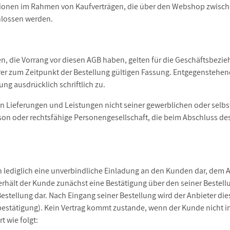
ionen im Rahmen von Kaufverträgen, die
über den Webshop zwischen
hlossen werden.
gen, die Vorrang vor diesen AGB haben, gelten für die Geschäftsbe
rer zum Zeitpunkt der Bestellung gültigen Fassung. Entgegensteh
ng ausdrücklich schriftlich zu.
ten Lieferungen und Leistungen nicht seiner gewerblichen oder sel
rson oder rechtsfähige Personengesellschaft, die beim Abschluss de
n lediglich eine unverbindliche Einladung an den Kunden dar, dem 
erhält der Kunde zunächst eine Bestätigung über den seiner Bestellu
 Bestellung dar. Nach Eingang seiner Bestellung wird der Anbieter d
bestätigung). Kein Vertrag kommt zustande, wenn der Kunde nicht i
 wie folgt: