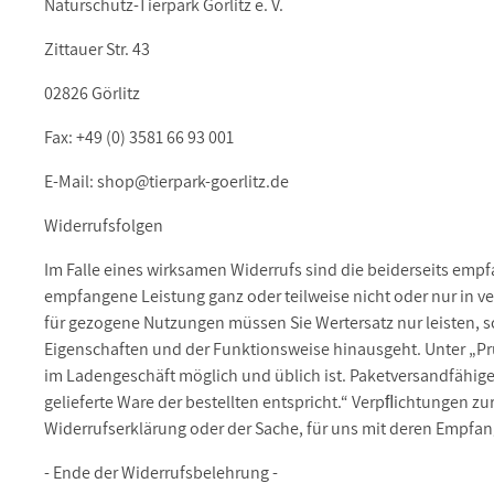
Naturschutz-Tierpark Görlitz e. V.
Zittauer Str. 43
02826 Görlitz
Fax:
+49 (0) 3581 66 93 001
E-Mail:
shop@tierpark-goerlitz.de
Widerrufsfolgen
Im Falle eines wirksamen Widerrufs sind die beiderseits em
empfangene Leistung ganz oder teilweise nicht oder nur in v
für gezogene Nutzungen müssen Sie Wertersatz nur leisten, s
Eigenschaften und der Funktionsweise hinausgeht. Unter „Pr
im Ladengeschäft möglich und üblich ist. Paketversandfähig
gelieferte Ware der bestellten entspricht.“ Verpﬂichtungen zu
Widerrufserklärung oder der Sache, für uns mit deren Empfan
- Ende der Widerrufsbelehrung -