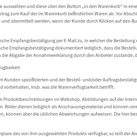
te auswählen und diese über den Button „in den Warenkorb“ in e
Antrag zum Kauf der im Warenkorb beﬁndlichen Waren ab. Vor Abschi
 und übermittelt werden, wenn der Kunde durch Klicken auf den B
ische Empfangsbestätigung per E-Mail zu, in welcher die Bestellun
che Empfangsbestätigung dokumentiert lediglich, dass die Bestellu
 die Abgabe der Annahmeerklärung durch den Anbieter zustande, di
fügbarkeit
om Kunden speziﬁzierten und der Bestell- und/oder Auftragsbestät
 vorbehalten, insb. was die Warenverfügbarkeit betrifft.
 den Produktbeschreibungen im Webshop. Abbildungen auf der Intern
. Bilder dienen lediglich als Anschauungsmaterial und können vo
n, können aber die üblichen Abweichungen aufweisen. Die hier be
lare des von ihm ausgewählten Produkts verfügbar, so teilt der Anb