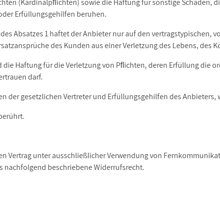
hten (Kardinalpﬂichten) sowie die Haftung für sonstige Schäden, die
 oder Erfüllungsgehilfen beruhen.
e des Absatzes 1 haftet der Anbieter nur auf den vertragstypischen,
ersatzansprüche des Kunden aus einer Verletzung des Lebens, des K
nd die Haftung für die Verletzung von Pﬂichten, deren Erfüllung di
rtrauen darf.
en der gesetzlichen Vertreter und Erfüllungsgehilfen des Anbieters
berührt.
inen Vertrag unter ausschließlicher Verwendung von Fernkommunikati
das nachfolgend beschriebene Widerrufsrecht.