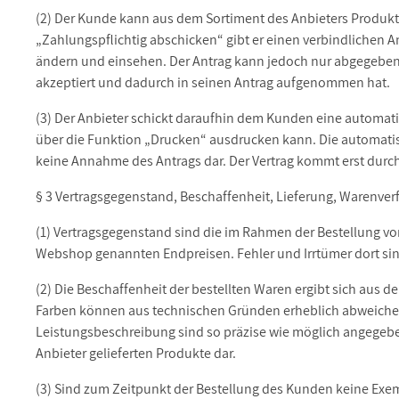
(2) Der Kunde kann aus dem Sortiment des Anbieters Produk
„Zahlungspflichtig abschicken“ gibt er einen verbindlichen 
ändern und einsehen. Der Antrag kann jedoch nur abgegeben
akzeptiert und dadurch in seinen Antrag aufgenommen hat.
(3) Der Anbieter schickt daraufhin dem Kunden eine automat
über die Funktion „Drucken“ ausdrucken kann. Die automatis
keine Annahme des Antrags dar. Der Vertrag kommt erst durch
§ 3 Vertragsgegenstand, Beschaffenheit, Lieferung, Warenver
(1) Vertragsgegenstand sind die im Rahmen der Bestellung v
Webshop genannten Endpreisen. Fehler und Irrtümer dort sind
(2) Die Beschaffenheit der bestellten Waren ergibt sich aus
Farben können aus technischen Gründen erheblich abweichen
Leistungsbeschreibung sind so präzise wie möglich angegebe
Anbieter gelieferten Produkte dar.
(3) Sind zum Zeitpunkt der Bestellung des Kunden keine Exemp