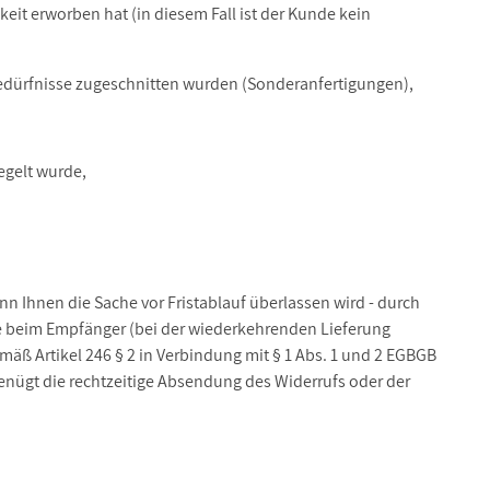
it erworben hat (in diesem Fall ist der Kunde kein
 Bedürfnisse zugeschnitten wurden (Sonderanfertigungen),
egelt wurde,
nn Ihnen die Sache vor Fristablauf überlassen wird - durch
are beim Empfänger (bei der wiederkehrenden Lieferung
mäß Artikel 246 § 2 in Verbindung mit § 1 Abs. 1 und 2 EGBGB
genügt die rechtzeitige Absendung des Widerrufs oder der