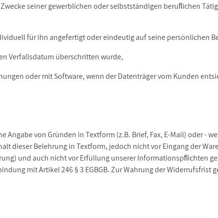
wecke seiner gewerblichen oder selbstständigen beruﬂichen Tätigke
ividuell für ihn angefertigt oder eindeutig auf seine persönlichen
ren Verfallsdatum überschritten wurde,
chnungen oder mit Software, wenn der Datenträger vom Kunden entsi
 Angabe von Gründen in Textform (z.B. Brief, Fax, E-Mail) oder - we
halt dieser Belehrung in Textform, jedoch nicht vor Eingang der W
erung) und auch nicht vor Erfüllung unserer Informationspﬂichten ge
bindung mit Artikel 246 § 3 EGBGB. Zur Wahrung der Widerrufsfrist 