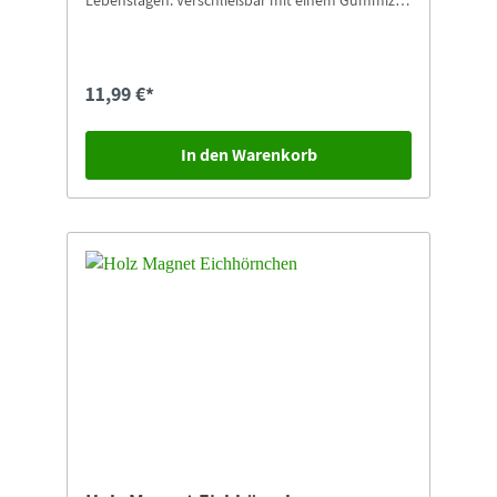
Lebenslagen. Verschließbar mit einem Gummizug
und integriertem Kugelschreiber.Höhe: 18
cmBreite: 14 cmDicke: 1,5 cm
11,99 €*
In den Warenkorb