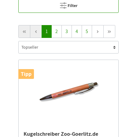
Filter
1
2
3
4
5
Tipp
Kugelschreiber Zoo-Goerlitz.de