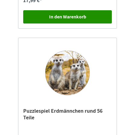
17,99 €*
x Höhe ca. 3 cmMaterial: Holz
In den Warenkorb
Puzzlespiel Erdmännchen rund 56
Teile