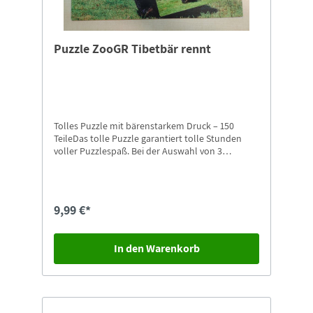
Puzzle ZooGR Tibetbär rennt
Tolles Puzzle mit bärenstarkem Druck – 150
TeileDas tolle Puzzle garantiert tolle Stunden
voller Puzzlespaß. Bei der Auswahl von 3
unterschiedlichen Motiven ist für jeden
Puzzlefreund etwas dabei. Besonders schön ist
das Puzzle auch als Geschenk für alle großen und
kleinen Puzzlefreunde.
9,99 €*
In den Warenkorb