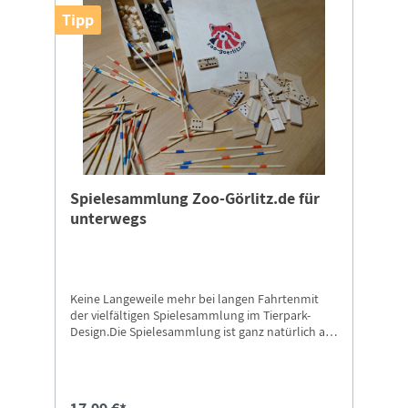
Tipp
Spielesammlung Zoo-Görlitz.de für
unterwegs
Keine Langeweile mehr bei langen Fahrtenmit
der vielfältigen Spielesammlung im Tierpark-
Design.Die Spielesammlung ist ganz natürlich aus
Holz gefertigt. Mit seiner handlichen Holzbox ist
es ideal für unterwegs.Enthaltene Spiele:
Domino, Mikado, Schach, Dame, Polnische
Dame.Maße: Länge ca. 16,5 cm x Breite ca. 16,5 cm