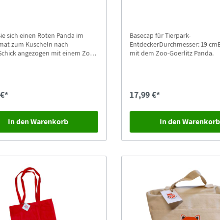
ie sich einen Roten Panda im
Basecap für Tierpark-
rmat zum Kuscheln nach
EntdeckerDurchmesser: 19 cmB
Schick angezogen mit einem Zoo-
mit dem Zoo-Goerlitz Panda.
T-Shirt wartet sie auf seinen
esitzer.Der Re-PET-Panda ist ca.
roß und besteht aus kuscheligem
l. Das Material der Re-PETs
 €*
17,99 €*
 aus recycelten
flaschen.Der Panda trägt ein T-
bedruckt mit unserem Logo +
In den Warenkorb
In den Warenkor
ug "zoo-goerlitz.de".Einzigartig
genähtem Naturschutz-Tierpark
 Label!