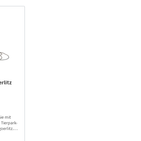
rlitz
ie mit
Tierpark-
oerlitz.de