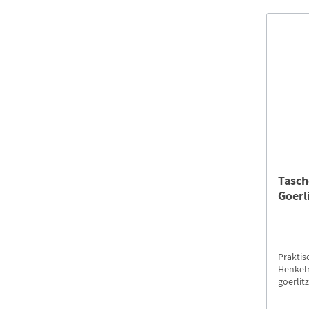
Tasc
Goerl
Praktis
Henkel
goerli