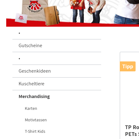
•
Gutscheine
•
Tipp
Geschenkideen
Kuscheltiere
Merchandising
Karten
Motivtassen
TP Ro
T-Shirt Kids
PETs 