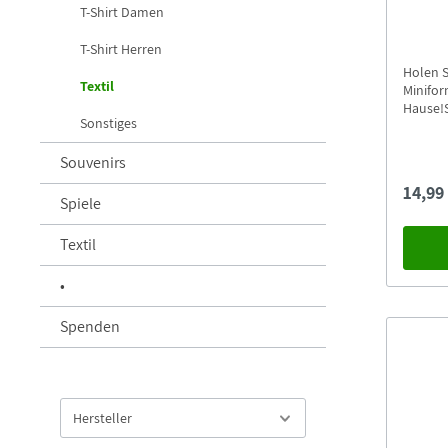
T-Shirt Damen
T-Shirt Herren
Holen S
Textil
Minifo
Hause!
Sonstiges
Görlitz-
neuen B
Souvenirs
17 cm g
Materia
14,99
besteht
Spiele
Plastik
Shirt, 
Textil
Schriftz
mit an
•
Görlitz
Spenden
Hersteller