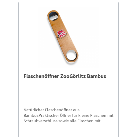
Flaschenöffner ZooGörlitz Bambus
Natürlicher Flaschenöffner aus
BambusPraktischer Öffner für kleine Flaschen mit
Schraubverschluss sowie alle Flaschen mit
Kronkorken.Bedruckt mit dem Panda-Logo vom
Zoo-Görlitz. Länge ca. 17,5 cmBreite ca. 3,5 cm