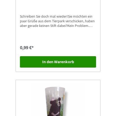
Schreiben Sie doch mal wieder!Sie möchten ein
paar Grüße aus dem Tierpark verschicken, haben
aber gerade keinen Stift dabei?Kein Problem.
Dann nehmen Sie doch einfach unsere
Kugelschreiber mit Zoo-Görlitz Aufdruck.
Passende Postkarten finden Sie natürlich auch
gleich in unserem Shop.
0,99 €*
In den Warenkorb