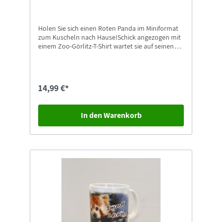
Holen Sie sich einen Roten Panda im Miniformat
zum Kuscheln nach Hause!Schick angezogen mit
einem Zoo-Görlitz-T-Shirt wartet sie auf seinen
neuen Besitzer.Der Re-PET-Panda ist ca. 17 cm
groß und besteht aus kuscheligem Material. Das
Material der Re-PETs besteht aus recycelten
Plastikflaschen.Der Panda trägt ein T-Shirt,
14,99 €*
bedruckt mit unserem Logo + Schriftzug "zoo-
goerlitz.de".Einzigartig mit angenähtem
Naturschutz-Tierpark Görlitz Label!
In den Warenkorb