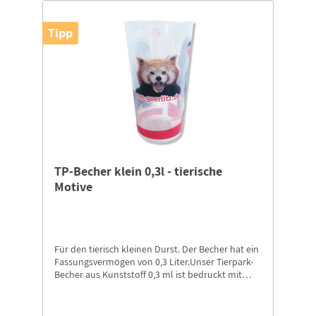
Tipp
TP-Becher klein 0,3l - tierische
Motive
Für den tierisch kleinen Durst. Der Becher hat ein
Fassungsvermögen von 0,3 Liter.Unser Tierpark-
Becher aus Kunststoff 0,3 ml ist bedruckt mit
unserem Kamel und Waschbär, mit Logo
„Panda+Schriftzug Naturschutz-Tierpark Görlitz-
Zgorzelec” und den Roten Panda mit Schriftzug